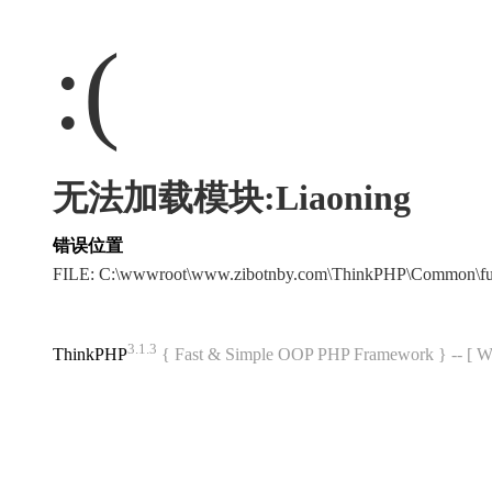
:(
无法加载模块:Liaoning
错误位置
FILE: C:\wwwroot\www.zibotnby.com\ThinkPHP\Common\f
3.1.3
ThinkPHP
{ Fast & Simple OOP PHP Framework } -- 