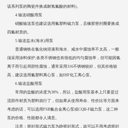
该系列泵的陶瓷件换成耐氢氟酸的材料)。
4.输送硝酸用泵
硝酸输送泵也建议选用氟塑料磁力泵，且橡胶密封圈要换成
四氟材质的。
5.输送盐水(海水)用泵
普通钢铁在氯化钠溶液和海水、咸水中腐蚀率不太高，一般
须采用涂料保护;各类不锈钢也有很低的均匀腐蚀率，但可能因氯
离子而引起局部性腐蚀，通常采用316不锈钢较好，但其价格较
高，建议选用氟塑料离心泵，如IHF化工离心泵。
6.输送盐酸用泵
常用的盐酸的浓度为38%，所以，盐酸用泵基本上只要是过
流部件材质为塑料就行了，但如果从使用寿命、性价比等方面来
考虑的话，可以选用FSB氟合金离心泵或CQB-F磁力泵，这二种
泵的价格、性能都令人满意。
注意：密封形式磁力泵为静密封形式，故可以不用考虑密封