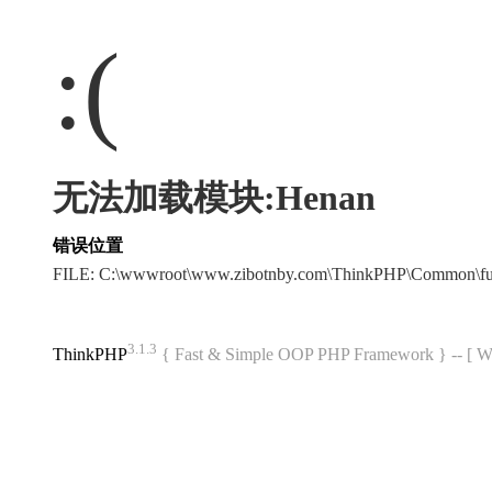
:(
无法加载模块:Henan
错误位置
FILE: C:\wwwroot\www.zibotnby.com\ThinkPHP\Common\f
3.1.3
ThinkPHP
{ Fast & Simple OOP PHP Framework } -- 