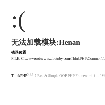
:(
无法加载模块:Henan
错误位置
FILE: C:\wwwroot\www.zibotnby.com\ThinkPHP\Common\f
3.1.3
ThinkPHP
{ Fast & Simple OOP PHP Framework } -- 