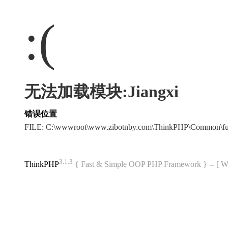
:(
无法加载模块:Jiangxi
错误位置
FILE: C:\wwwroot\www.zibotnby.com\ThinkPHP\Common\f
3.1.3
ThinkPHP
{ Fast & Simple OOP PHP Framework } -- 