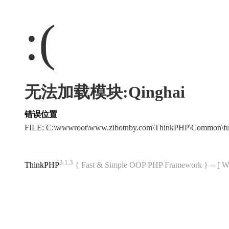
:(
无法加载模块:Qinghai
错误位置
FILE: C:\wwwroot\www.zibotnby.com\ThinkPHP\Common\f
3.1.3
ThinkPHP
{ Fast & Simple OOP PHP Framework } -- 