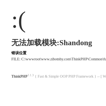
:(
无法加载模块:Shandong
错误位置
FILE: C:\wwwroot\www.zibotnby.com\ThinkPHP\Common\f
3.1.3
ThinkPHP
{ Fast & Simple OOP PHP Framework } -- 