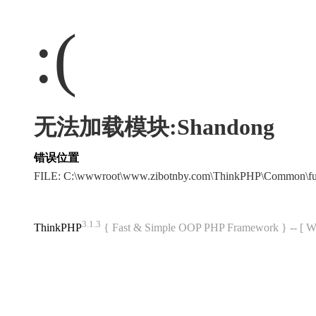
:(
无法加载模块:Shandong
错误位置
FILE: C:\wwwroot\www.zibotnby.com\ThinkPHP\Common\f
3.1.3
ThinkPHP
{ Fast & Simple OOP PHP Framework } -- 