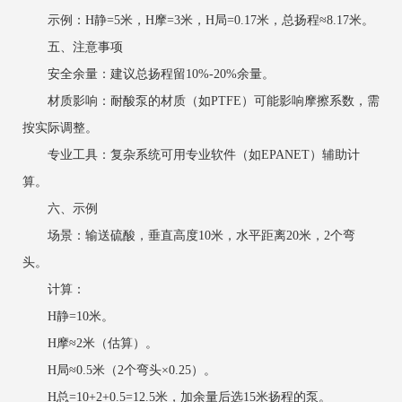
示例：H静=5米，H摩=3米，H局=0.17米，总扬程≈8.17米。
五、注意事项
安全余量：建议总扬程留10%-20%余量。
材质影响：耐酸泵的材质（如PTFE）可能影响摩擦系数，需
按实际调整。
专业工具：复杂系统可用专业软件（如EPANET）辅助计
算。
六、示例
场景：输送硫酸，垂直高度10米，水平距离20米，2个弯
头。
计算：
H静=10米。
H摩≈2米（估算）。
H局≈0.5米（2个弯头×0.25）。
H总=10+2+0.5=12.5米，加余量后选15米扬程的泵。