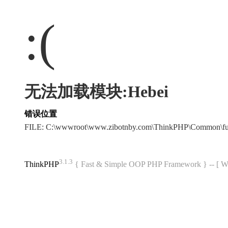
:(
无法加载模块:Hebei
错误位置
FILE: C:\wwwroot\www.zibotnby.com\ThinkPHP\Common\f
3.1.3
ThinkPHP
{ Fast & Simple OOP PHP Framework } -- 