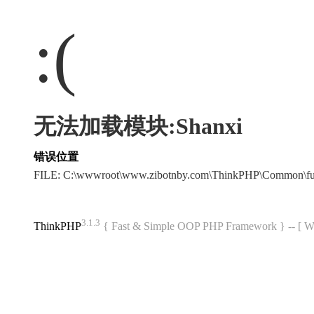
:(
无法加载模块:Shanxi
错误位置
FILE: C:\wwwroot\www.zibotnby.com\ThinkPHP\Common\f
3.1.3
ThinkPHP
{ Fast & Simple OOP PHP Framework } -- 