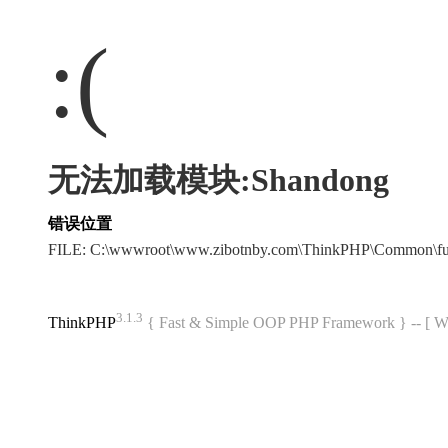
:(
无法加载模块:Shandong
错误位置
FILE: C:\wwwroot\www.zibotnby.com\ThinkPHP\Common\f
3.1.3
ThinkPHP
{ Fast & Simple OOP PHP Framework } -- 