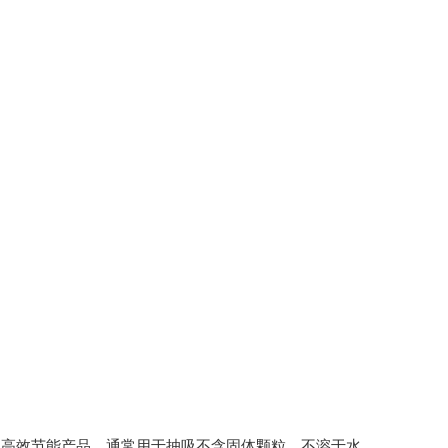
高效节能产品，通常用于抽吸不含固体颗粒，不溶于水，